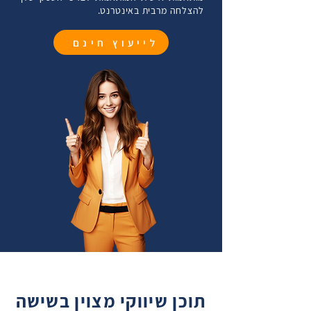
הזמן. לעומת זאת, אסטרטגיית SEO מוצקה מציעה 
​יתר על כן, SEO מספק יתרונות לטווח ארוך. בניגוד 
להצלחה מרבית באינטרנט.
יתרונות לטווח ארוך. ברגע שהאתר שלך משיג דירוג 
לפרסום בתשלום, שמפסיק לייצר תנועה לאחר מיצוי 
גבוה, הוא ממשיך למשוך תנועה אורגנית ללא עלויות 
התקציב, התוצאות של קידום אתרים אפקטיבי יכולות 
לייעוץ חינם
להימשך חודשים ואף שנים. על ידי אופטימיזציה עקבית 
של האתר שלך והישארות מעודכנת עם שינויים 
יתרה מכך, אסטרטגיית SEO טובה בונה אמינות ואמון. 
באלגוריתמים במנועי החיפוש, תוכל לשמור ולשפר את 
אתרים המופיעים בעמוד הראשון של תוצאות החיפוש 
הדירוג שלך לאורך זמן, ולהבטיח צמיחה מתמשכת 
נתפסים לרוב כאמינים וסמכותיים יותר. תפיסה זו יכולה 
ונראות לעסק שלך.
לשפר את המוניטין של המותג שלך ולעודד יותר 
משתמשים לבחור במוצרים או בשירותים שלך על פני 
SEO גם משפר את חווית המשתמש על ידי הבטחה 
שהאתר שלך קל לניווט, נטען במהירות וידידותי לנייד. 
מנועי החיפוש נותנים עדיפות לאתרים המציעים חווית 
משתמש חיובית, שיכולה להגביר עוד יותר את הדירוג 
שלך ולמשוך יותר מבקרים.
תוכן שיווקי מצוין בשישה