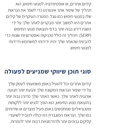
קידום אתרים, או אופטימיזציה למנועי חיפוש, הוא 
תהליך של שיפור אתר אינטרנט כדי לשפר את הנראות 
שלו במנועי חיפוש כמו גוגל. המטרה העיקרית של קידום 
אתרים היא למשוך יותר מבקרים לאתר שלך על ידי 
השגת דירוג גבוה יותר בדפי תוצאות מנועי החיפוש 
(SERP). תהליך זה כולל טכניקות ואסטרטגיות שונות כדי 
להבטיח שהאתר שלך יהיה ידידותי למשתמש וידידותי 
ישנם מספר מרכיבים מרכזיים לקידום אתרים. ראשית, 
מחקר מילות מפתח מזהה את המונחים והביטויים 
סוגי תוכן שיווקי שמניעים לפעולה
שבהם משתמשים לקוחות פוטנציאליים כדי לחפש 
מוצרים או שירותים הקשורים לעסק שלך. על ידי שילוב 
קידום אתרים יכול להועיל באופן משמעותי לעסק שלך 
מילות מפתח אלו באופן טבעי בתוכן האתר שלך, תוכל 
על ידי שיפור הנראות המקוונת שלך והנעת יותר תנועה 
לשפר את הסיכויים שלך לדירוג גבוה יותר בתוצאות 
אורגנית לאתר שלך. כאשר האתר שלך מדורג גבוה יותר 
בתוצאות מנוע החיפוש, הוא הופך לנגיש יותר ללקוחות 
פוטנציאליים שמחפשים באופן פעיל מוצרים או שירותים 
קידום אתרים בדף כולל אופטימיזציה של דפי אינטרנט 
כמו שלך. הנראות המוגברת הזו יכולה להוביל לשיעורי 
בודדים כדי להפוך אותם לרלוונטיים יותר לשאילתות 
חיפוש. זה כולל שימוש במילות המפתח הנכונות 
בכותרות, בכותרות ובתיאורי מטא, כמו גם הבטחה 
אחד היתרונות העיקריים של SEO הוא שהוא מכוון 