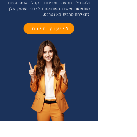
ולהגדיל תנועה ומכירות. קבל אסטרטגיות
ההשפעות שלו הן קצרות מועד ועלולות להתייקר עם 
מותאמות אישית המותאמות לצרכי העסק שלך
הזמן. לעומת זאת, אסטרטגיית SEO מוצקה מציעה 
​יתר על כן, SEO מספק יתרונות לטווח ארוך. בניגוד 
להצלחה מרבית באינטרנט.
יתרונות לטווח ארוך. ברגע שהאתר שלך משיג דירוג 
לפרסום בתשלום, שמפסיק לייצר תנועה לאחר מיצוי 
גבוה, הוא ממשיך למשוך תנועה אורגנית ללא עלויות 
התקציב, התוצאות של קידום אתרים אפקטיבי יכולות 
לייעוץ חינם
להימשך חודשים ואף שנים. על ידי אופטימיזציה עקבית 
של האתר שלך והישארות מעודכנת עם שינויים 
יתרה מכך, אסטרטגיית SEO טובה בונה אמינות ואמון. 
באלגוריתמים במנועי החיפוש, תוכל לשמור ולשפר את 
אתרים המופיעים בעמוד הראשון של תוצאות החיפוש 
הדירוג שלך לאורך זמן, ולהבטיח צמיחה מתמשכת 
נתפסים לרוב כאמינים וסמכותיים יותר. תפיסה זו יכולה 
ונראות לעסק שלך.
לשפר את המוניטין של המותג שלך ולעודד יותר 
משתמשים לבחור במוצרים או בשירותים שלך על פני 
SEO גם משפר את חווית המשתמש על ידי הבטחה 
שהאתר שלך קל לניווט, נטען במהירות וידידותי לנייד. 
מנועי החיפוש נותנים עדיפות לאתרים המציעים חווית 
משתמש חיובית, שיכולה להגביר עוד יותר את הדירוג 
שלך ולמשוך יותר מבקרים.