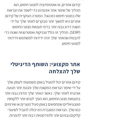
קידום אתרים, או אופטימיזציה למנועי חיפוש, הוא 
תהליך של שיפור אתר אינטרנט כדי לשפר את הנראות 
שלו במנועי חיפוש כמו גוגל. המטרה העיקרית של קידום 
אתרים היא למשוך יותר מבקרים לאתר שלך על ידי 
השגת דירוג גבוה יותר בדפי תוצאות מנועי החיפוש 
(SERP). תהליך זה כולל טכניקות ואסטרטגיות שונות כדי 
להבטיח שהאתר שלך יהיה ידידותי למשתמש וידידותי 
ישנם מספר מרכיבים מרכזיים לקידום אתרים. ראשית, 
מחקר מילות מפתח מזהה את המונחים והביטויים 
אתר מקצועי: השותף הדיגיטלי
שבהם משתמשים לקוחות פוטנציאליים כדי לחפש 
שלך להצלחה
מוצרים או שירותים הקשורים לעסק שלך. על ידי שילוב 
מילות מפתח אלו באופן טבעי בתוכן האתר שלך, תוכל 
לשפר את הסיכויים שלך לדירוג גבוה יותר בתוצאות 
קידום אתרים יכול להועיל באופן משמעותי לעסק שלך 
על ידי שיפור הנראות המקוונת שלך והנעת יותר תנועה 
אורגנית לאתר שלך. כאשר האתר שלך מדורג גבוה יותר 
בתוצאות מנוע החיפוש, הוא הופך לנגיש יותר ללקוחות 
קידום אתרים בדף כולל אופטימיזציה של דפי אינטרנט 
בודדים כדי להפוך אותם לרלוונטיים יותר לשאילתות 
פוטנציאליים שמחפשים באופן פעיל מוצרים או שירותים 
חיפוש. זה כולל שימוש במילות המפתח הנכונות 
כמו שלך. הנראות המוגברת הזו יכולה להוביל לשיעורי 
בכותרות, בכותרות ובתיאורי מטא, כמו גם הבטחה 